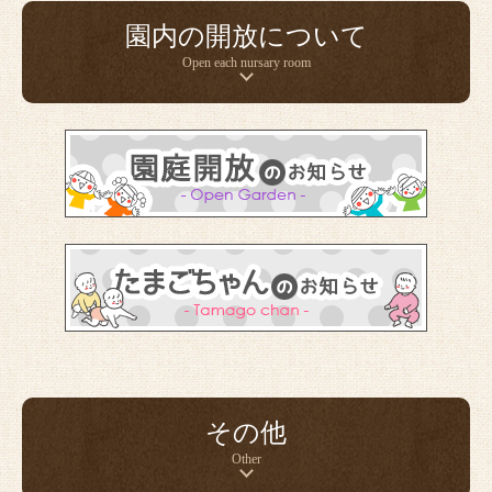
園内の開放について
Open each nursary room
その他
Other