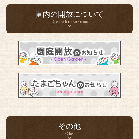
園内の開放について
Open each nursary room
その他
Other