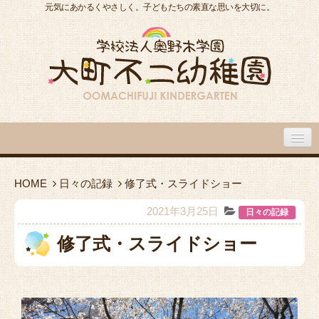
元気にあかるくやさしく。子どもたちの素直な思いを大切に。
大町不二幼稚園について
HOME
日々の記録
修了式・スライドショー
大町不二幼稚園の１日
2021年3月25日
日々の記録
修了式・スライドショー
入園のご案内
園内施設・アクセス