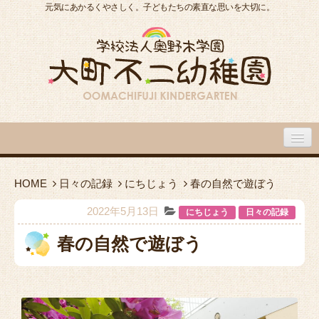
元気にあかるくやさしく。子どもたちの素直な思いを大切に。
大町不二幼稚園について
HOME
日々の記録
にちじょう
春の自然で遊ぼう
大町不二幼稚園の１日
2022年5月13日
にちじょう
日々の記録
春の自然で遊ぼう
入園のご案内
園内施設・アクセス