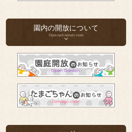
園内の開放について
Open each nursary room