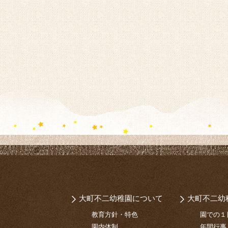
大町不二幼稚園について
大町不二幼
教育方針・特色
園での１
園内体制
年間行事