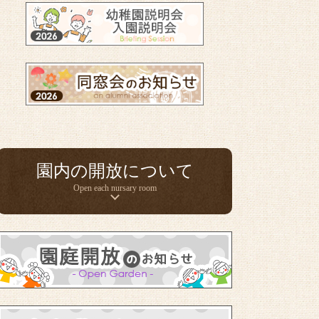
園内の開放について
Open each nursary room