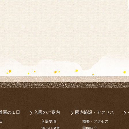
稚園の１日
入園のご案内
園内施設・アクセス
日
入園要項
概要・アクセス
預かり保育
園内紹介