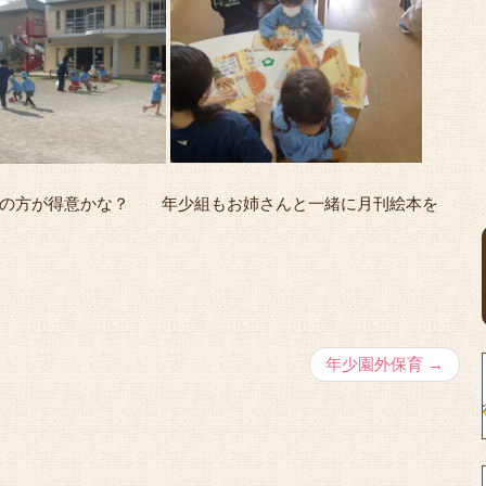
ちの方が得意かな？ 年少組もお姉さんと一緒に月刊絵本を
年少園外保育
→