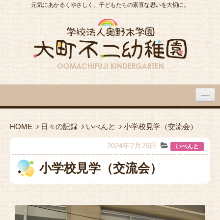
元気にあかるくやさしく。子どもたちの素直な思いを大切に。
大町不二幼稚園について
HOME
日々の記録
いべんと
小学校見学（交流会）
大町不二幼稚園の１日
2024年2月26日
いべんと
小学校見学（交流会）
入園のご案内
園内施設・アクセス