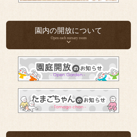
園内の開放について
Open each nursary room