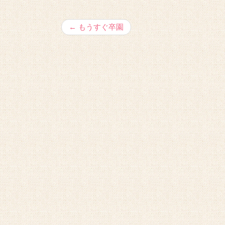
←
もうすぐ卒園