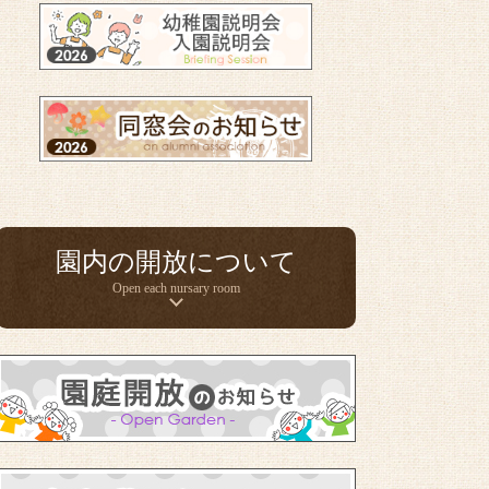
園内の開放について
Open each nursary room