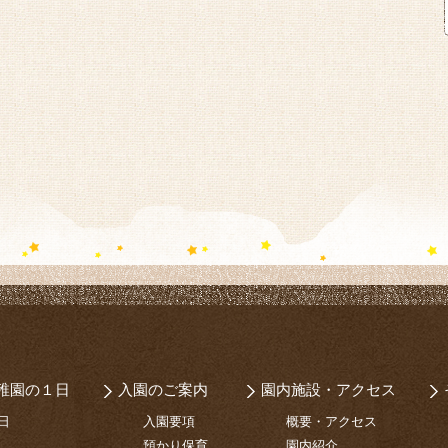
稚園の１日
入園のご案内
園内施設・アクセス
日
入園要項
概要・アクセス
預かり保育
園内紹介