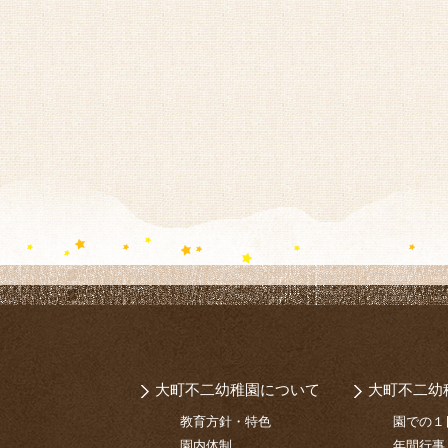
大町不二幼稚園について
大町不二幼
教育方針・特色
園での１
園内体制
年間行事