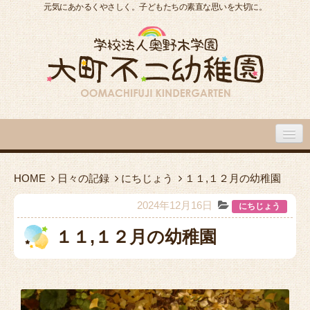
元気にあかるくやさしく。子どもたちの素直な思いを大切に。
大町不二幼稚園について
HOME
日々の記録
にちじょう
１１,１２月の幼稚園
大町不二幼稚園の１日
2024年12月16日
にちじょう
１１,１２月の幼稚園
入園のご案内
園内施設・アクセス