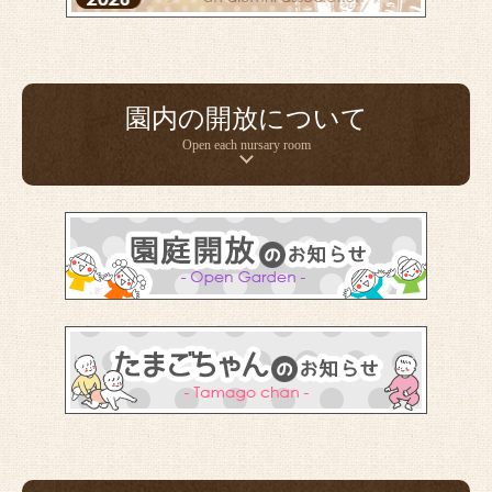
園内の開放について
Open each nursary room