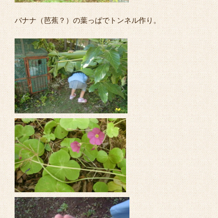
バナナ（芭蕉？）の葉っぱでトンネル作り。