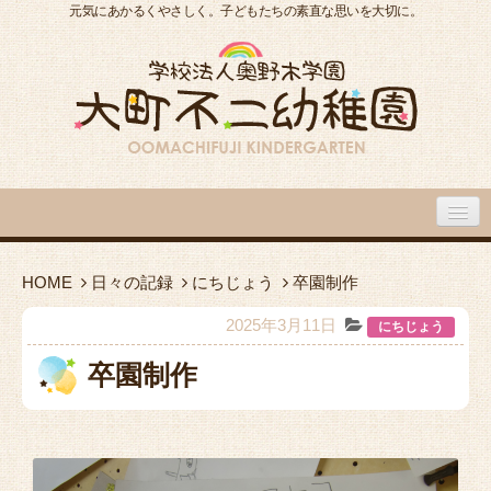
元気にあかるくやさしく。子どもたちの素直な思いを大切に。
大町不二幼稚園について
HOME
日々の記録
にちじょう
卒園制作
大町不二幼稚園の１日
2025年3月11日
にちじょう
卒園制作
入園のご案内
園内施設・アクセス