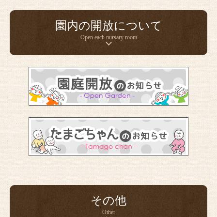
園内の開放について
Open each nursary room
その他
Other