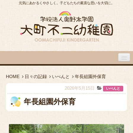
元気にあかるくやさしく。子どもたちの素直な思いを大切に。
大町不二幼稚園について
HOME
日々の記録
いべんと
年長組園外保育
大町不二幼稚園の１日
2026年5月15日
いべんと
年長組園外保育
入園のご案内
園内施設・アクセス