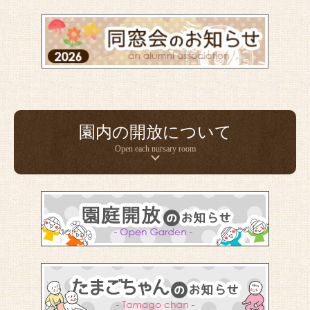
園内の開放について
Open each nursary room