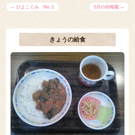
←
ひよこぐみ No.２
5月の幼稚園
→
きょうの給食