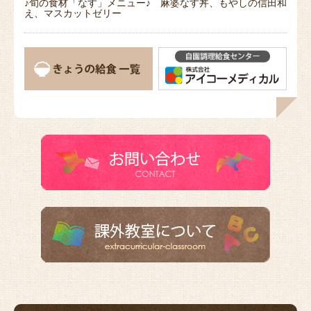
♪旬の食材「なす」メニュー♪ 麻婆なす丼、もやしの信田和
え、マスカットゼリー