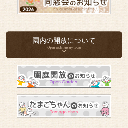
園内の開放について
Open each nursary room