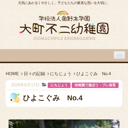
元気にあかるくやさしく。子どもたちの素直な思いを大切に。
大町不二幼稚園について
HOME
日々の記録
にちじょう
ひよこぐみ No.4
大町不二幼稚園の１日
2026年6月17日
にちじょう
幼稚園で遊ぼう・プレ保育
ひよこぐみ No.4
入園のご案内
園内施設・アクセス