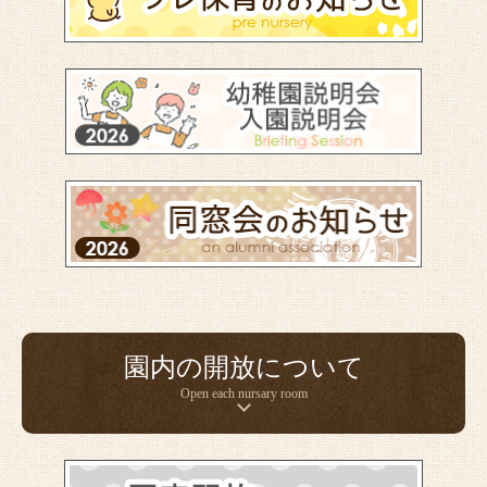
園内の開放について
Open each nursary room