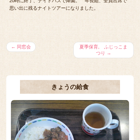
20時に終了、ナイトバスで降園。 年長組、全員出席で
思い出に残るナイトツアーになりました。
←
同窓会
夏季保育, ふじっこま
つり
→
きょうの給食