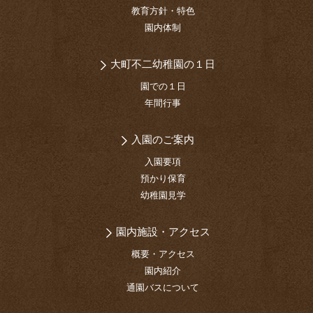
教育方針・特色
園内体制
大町不二幼稚園の１日
園での１日
年間行事
入園のご案内
入園要項
預かり保育
幼稚園見学
園内施設・アクセス
概要・アクセス
園内紹介
通園バスについて