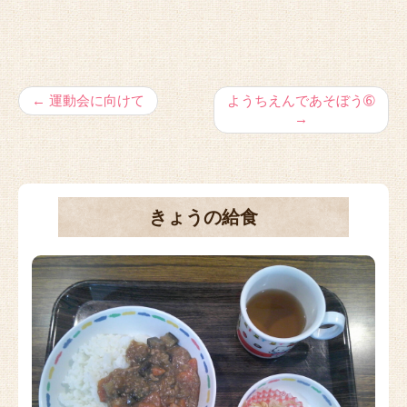
←
運動会に向けて
ようちえんであそぼう➅
→
きょうの給食