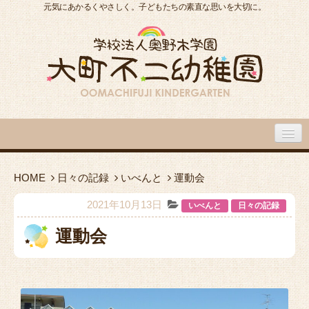
元気にあかるくやさしく。子どもたちの素直な思いを大切に。
大町不二幼稚園について
HOME
日々の記録
いべんと
運動会
大町不二幼稚園の１日
2021年10月13日
いべんと
日々の記録
運動会
入園のご案内
園内施設・アクセス