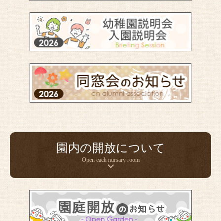
園内の開放について
Open each nursary room